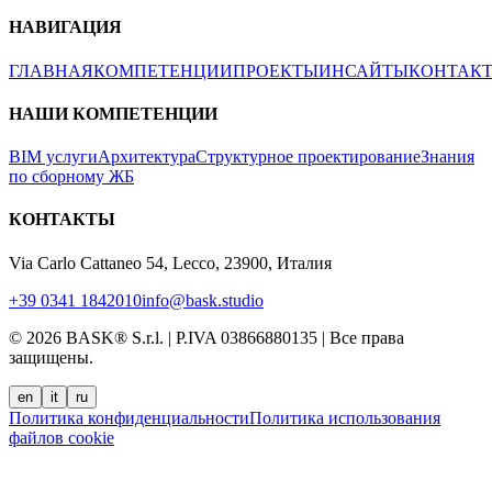
НАВИГАЦИЯ
ГЛАВНАЯ
КОМПЕТЕНЦИИ
ПРОЕКТЫ
ИНСАЙТЫ
КОНТАК
НАШИ КОМПЕТЕНЦИИ
BIM услуги
Архитектура
Структурное проектирование
Знания
по сборному ЖБ
КОНТАКТЫ
Via Carlo Cattaneo 54, Lecco, 23900, Италия
+39 0341 1842010
info@bask.studio
© 2026 BASK® S.r.l. | P.IVA 03866880135 | Все права
защищены.
en
it
ru
Политика конфиденциальности
Политика использования
файлов cookie