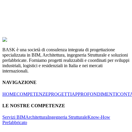
BASK è una società di consulenza integrata di progettazione
specializzata in BIM, Architettura, ingegneria Strutturale e soluzioni
prefabbricate. Forniamo progetti realizzabili e coordinati per sviluppi
industriali, logistici e residenziali in Italia e nei mercati
internazionali.
NAVIGAZIONE
HOME
COMPETENZE
PROGETTI
APPROFONDIMENTI
CONTA
LE NOSTRE COMPETENZE
Servizi BIM
Architettura
Ingegneria Strutturale
Know-How
Prefabbricato