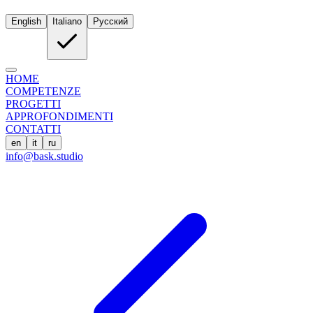
English
Italiano
Русский
HOME
COMPETENZE
PROGETTI
APPROFONDIMENTI
CONTATTI
en
it
ru
info@bask.studio