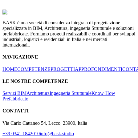
BASK è una società di consulenza integrata di progettazione
specializzata in BIM, Architettura, ingegneria Strutturale e soluzioni
prefabbricate. Forniamo progetti realizzabili e coordinati per sviluppi
industriali, logistici e residenziali in Italia e nei mercati
internazionali.
NAVIGAZIONE
HOME
COMPETENZE
PROGETTI
APPROFONDIMENTI
CONTA
LE NOSTRE COMPETENZE
Servizi BIM
Architettura
Ingegneria Strutturale
Know-How
Prefabbricato
CONTATTI
Via Carlo Cattaneo 54, Lecco, 23900, Italia
+39 0341 1842010
info@bask.studio