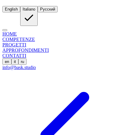
English
Italiano
Русский
HOME
COMPETENZE
PROGETTI
APPROFONDIMENTI
CONTATTI
en
it
ru
info@bask.studio