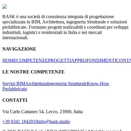
BASK è una società di consulenza integrata di progettazione
specializzata in BIM, Architettura, ingegneria Strutturale e soluzioni
prefabbricate. Forniamo progetti realizzabili e coordinati per sviluppi
industriali, logistici e residenziali in Italia e nei mercati
internazionali.
NAVIGAZIONE
HOME
COMPETENZE
PROGETTI
APPROFONDIMENTI
CONTA
LE NOSTRE COMPETENZE
Servizi BIM
Architettura
Ingegneria Strutturale
Know-How
Prefabbricato
CONTATTI
Via Carlo Cattaneo 54, Lecco, 23900, Italia
+39 0341 1842010
info@bask.studio