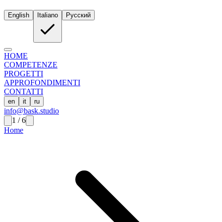
English
Italiano
Русский
HOME
COMPETENZE
PROGETTI
APPROFONDIMENTI
CONTATTI
en
it
ru
info@bask.studio
1
/
6
Home