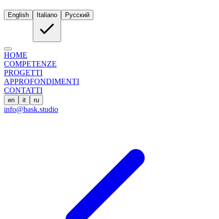
English
Italiano
Русский
HOME
COMPETENZE
PROGETTI
APPROFONDIMENTI
CONTATTI
en
it
ru
info@bask.studio