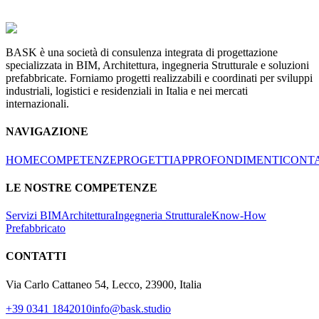
BASK è una società di consulenza integrata di progettazione
specializzata in BIM, Architettura, ingegneria Strutturale e soluzioni
prefabbricate. Forniamo progetti realizzabili e coordinati per sviluppi
industriali, logistici e residenziali in Italia e nei mercati
internazionali.
NAVIGAZIONE
HOME
COMPETENZE
PROGETTI
APPROFONDIMENTI
CONTA
LE NOSTRE COMPETENZE
Servizi BIM
Architettura
Ingegneria Strutturale
Know-How
Prefabbricato
CONTATTI
Via Carlo Cattaneo 54, Lecco, 23900, Italia
+39 0341 1842010
info@bask.studio